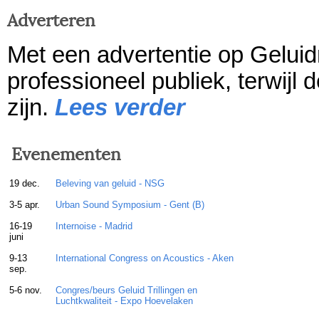
Adverteren
Met een advertentie op Geluid
professioneel publiek, terwijl
zijn.
Lees verder
Evenementen
19 dec.
Beleving van geluid - NSG
3-5 apr.
Urban Sound Symposium - Gent (B)
16-19
Internoise - Madrid
juni
9-13
International Congress on Acoustics - Aken
sep.
5-6 nov.
Congres/beurs Geluid Trillingen en
Luchtkwaliteit - Expo Hoevelaken